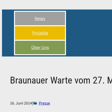
Zum
Inhalt
springen
News
Projekte
Über Uns
Braunauer Warte vom 27. 
16. Juni 2014
|
Presse