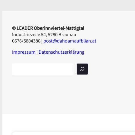
© LEADER Oberinnviertel-Mattigtal
Industriezeile 54, 5280 Braunau
0676/5804380 |
post@dahoamaufblian.at
Impressum
|
Datenschutzerklärung
S
u
c
h
e
n