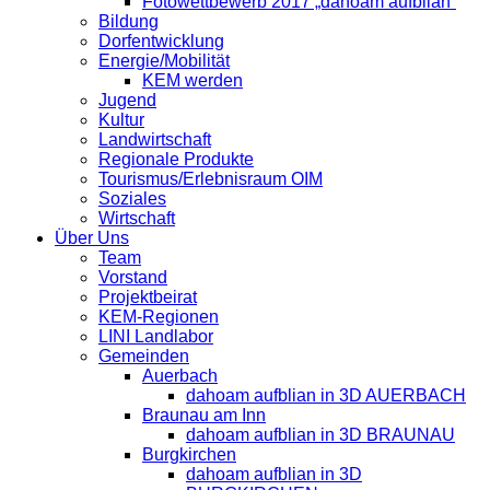
Fotowettbewerb 2017 „dahoam aufblian“
Bildung
Dorfentwicklung
Energie/Mobilität
KEM werden
Jugend
Kultur
Landwirtschaft
Regionale Produkte
Tourismus/Erlebnisraum OIM
Soziales
Wirtschaft
Über Uns
Team
Vorstand
Projektbeirat
KEM-Regionen
LINI Landlabor
Gemeinden
Auerbach
dahoam aufblian in 3D AUERBACH
Braunau am Inn
dahoam aufblian in 3D BRAUNAU
Burgkirchen
dahoam aufblian in 3D